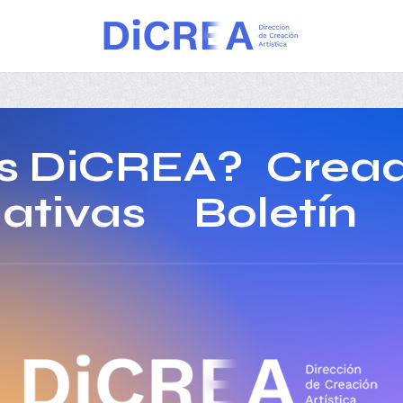
s DiCREA?
Crea
iativas
Boletín