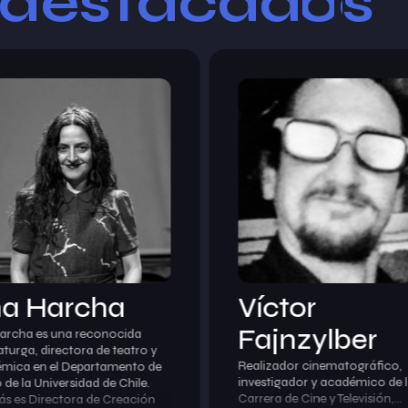
 destacad
o
a
s
a Harcha
Víctor
Fajnzylber
archa es una reconocida
turga, directora de teatro y
Realizador cinematográfico,
mica en el Departamento de
investigador y académico de 
 de la Universidad de Chile.
Carrera de Cine y Televisión,…
s es Directora de Creación