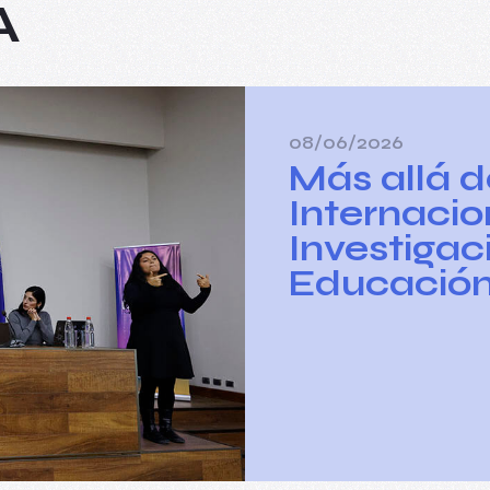
A
08/06/2026
Más allá d
Internacio
Investigac
Educació