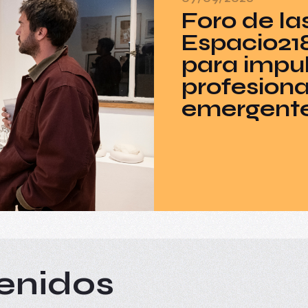
Foro de la
Espacio21
para impul
profesiona
emergent
enidos