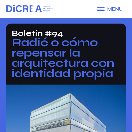
MENU
Boletín #94
Radić o cómo
repensar la
arquitectura con
identidad propia