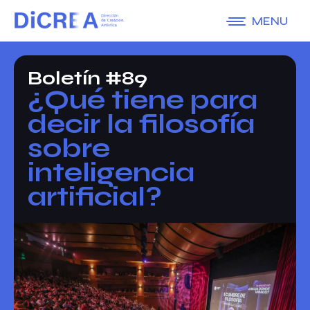
MENU
Boletín #89
¿Qué tiene para
decir la filosofía
sobre
inteligencia
artificial?