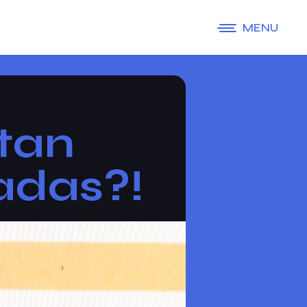
MENU
tan
radas?!