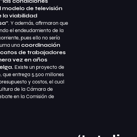
e
“las condiciones
l modelo de televisión
 la viabilidad
sa”
. Y además, afirmaron que
ndo el endeudamiento de la
rriente, pues ello no sería
e suma una
coordinación
ndicatos de trabajadores
mera vez en años
elga.
Existe un proyecto de
, que entrega 5.500 millones
presupuesto y costos, el cual
ultura de la Cámara de
ebate en la Comisión de