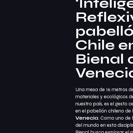
‘Inteli
Reflexiv
pabell
Chile e
Bienal 
Veneci
Una mesa de 16 metros de 
materiales y ecológicos de 
nuestro país, es el gesto 
en el pabellón chileno de 
Venecia
. Como uno de l
del mundo en esta discipli
Bienal busca explorar el p