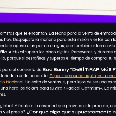
s artistas que te encantan. La fecha para la venta de entrad
 es hoy. Despejaste la mañana para esta misión y estás con l
le pediste apoyo a un par de amigos, que también están en vilo
fila virtual
supera los cinco dígitos. Perseveras, y durante 
la, porque si pestañeas y superas el tiempo de compra, tu tu
s para el concierto de
Bad Bunny “DeBÍ TiRAR MáS F
toria te resulte conocida.
El puertorriqueño agotó, en menos
dio Nacional.
Un éxito de ventas, sí, pero lejos de ser una e
una hora los tickets para su gira «Radical Optimism». Lo m
es.
l global. Y frente a la ansiedad que provoca este proceso, un
s y el precio?
¿Por qué algo que supuestamente nos