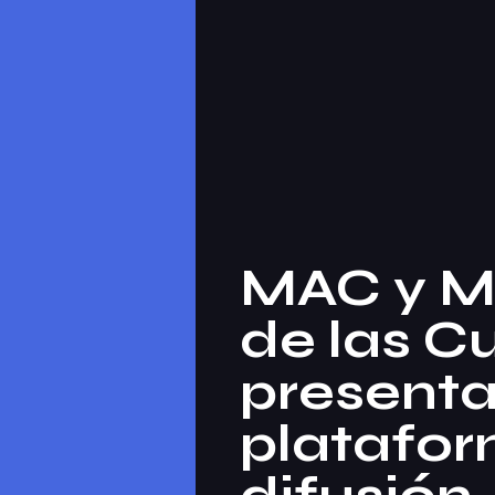
MAC y Mi
de las C
present
platafo