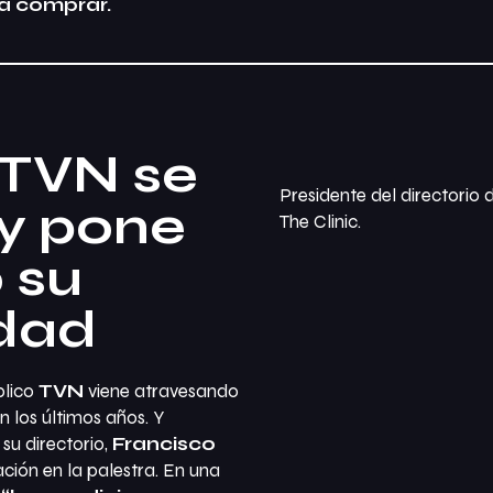
ta comprar.
n TVN se
Presidente del directorio 
y pone
The Clinic.
 su
idad
blico
TVN
viene atravesando
 los últimos años. Y
su directorio,
Francisco
ación en la palestra. En una