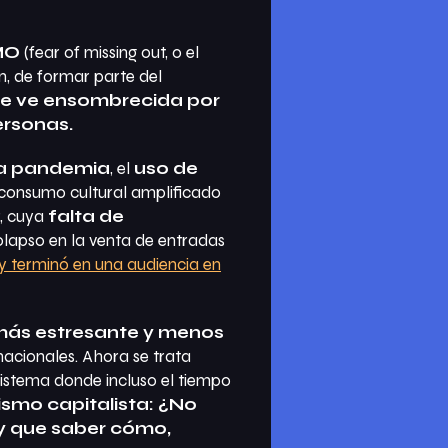
MO
(fear of missing out, o el
n, de formar parte del
se ve ensombrecida por
ersonas.
la pandemia
, el
uso de
 consumo cultural amplificado
, cuya
falta de
olapso en la venta de entradas
s y terminó en una audiencia en
ás estresante y menos
nacionales. Ahora se trata
sistema donde incluso el tiempo
ismo capitalista: ¿No
ay que saber cómo,