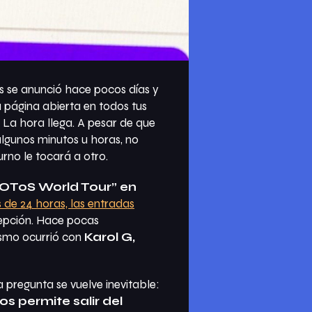
as se anunció hace pocos días y
a página abierta en todos tus
. La hora llega. A pesar de que
algunos minutos u horas, no
rno le tocará a otro.
OToS World Tour” en
 de 24 horas, las entradas
xcepción. Hace pocas
ismo ocurrió con
Karol G,
a pregunta se vuelve inevitable:
 permite salir del