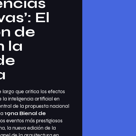
gencias
as’: El
ón de
n la
de
a
largo que critica los efectos
la inteligencia artificial en
central de la propuesta nacional
la
19na Bienal de
os eventos más prestigiosos
na, la nueva edición de la
apel de la arquitectura en