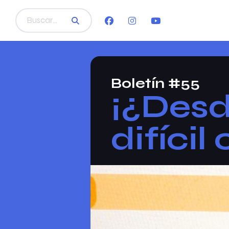
Boletín #55
¡¿Desd
difíci