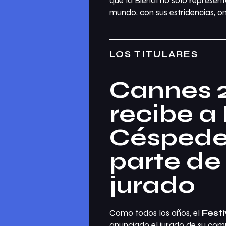
que la Bienal no solo represen
mundo, con sus estridencias, omi
LOS TITULARES
Cannes 
recibe a
Céspede
parte de
jurado
Como todos los años, el
Festi
anunciado el jurado de su comp