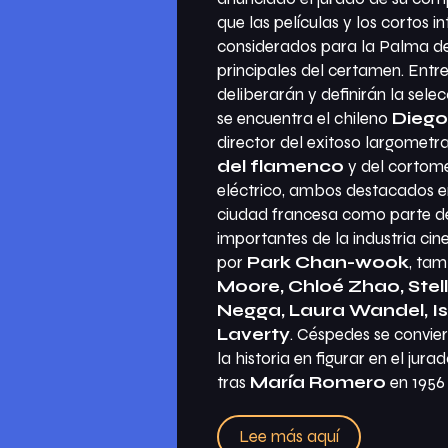
que las películas y los cortos i
considerados para la Palma de 
principales del certamen. Ent
deliberarán y definirán la sel
se encuentra el chileno
Dieg
director del exitoso largometr
del flamenco
y del cortom
eléctrico
, ambos destacados en
ciudad francesa como parte de
importantes de la industria ci
por
Park Chan-wook
, tam
Moore, Chloé Zhao, Stel
Negga, Laura Wandel, I
Laverty
. Céspedes se conviert
la historia en figurar en el jur
tras
María Romero
en 1956
Lee más aquí