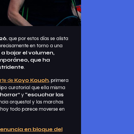
026
, que por estos días se alista
 precisamente en torno a una
 a bajar el volumen,
temporáneo, que ha
tridente
.
rte de
Koyo Kouoh
, primera
ipo curatorial que ella misma
 horror”
y
“escuchar las
encia orquestal y las marchas
ro hoy todo parece moverse en
 renuncia en bloque del