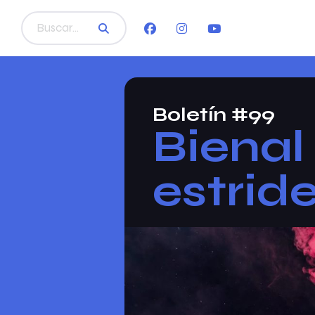
Boletín #99
Bienal
estride