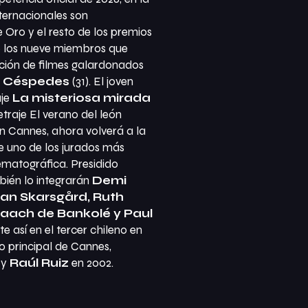
nternacionales son
Oro y el resto de los premios
re los nueve miembros que
ección de filmes galardonados
o Céspedes
(31). El joven
aje
La misteriosa mirada
etraje
El verano del león
 Cannes, ahora volverá a la
 uno de los jurados más
nematográfica. Presidido
bién lo integrarán
Demi
lan Skarsgård, Ruth
saach de Bankolé y Paul
e así en el tercer chileno en
ado principal de Cannes,
 y
Raúl Ruiz
en 2002.