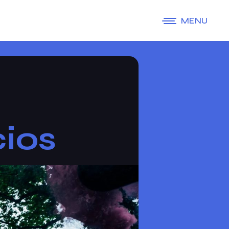
MENU
cios