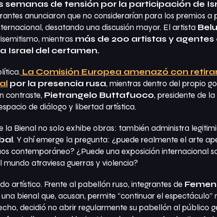
as semanas de tensión por la participación de Is
rantes anunciaron que no considerarían para los premios a p
ternacional, desatando una discusión mayor. El artista
Belu
tisemitismo, mientras
más de 200 artistas y agentes 
r a Israel del certamen.
ítica.
La Comisión Europea amenazó con retirar
al
por la presencia rusa
, mientras dentro del propio go
En contraste,
Pietrangelo Buttafuoco
, presidente de la
spacio de diálogo y libertad artística.
ue la Bienal no solo exhibe obras: también administra legitim
bal
. Y ahí emerge la pregunta:
¿puede realmente el arte ape
 caos contemporáneo? ¿Puede una exposición internacional s
el mundo atraviesa guerras y violencia?
do artístico. Frente al pabellón ruso, integrantes de
Femen
una bienal que, acusan, permite “continuar el espectáculo” m
cho, decidió no abrir regularmente su pabellón al público g