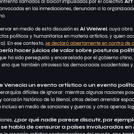
, enfrenta llamados al boicot impulsados por el colectivo
Art
convocadas en las inmediaciones, denuncian a la organizaci
no.
servar en medio de esta discusión es
Ai Weiwei
, cuya obr
ctos políticos y humanitarios en materia artística, y quien ac
a). En ese contexto,
se declaró abiertamente en contra de c
ería hacer juicios de valor sobre posturas políti
, que ha sido perseguido y encarcelado por el gobierno chin
as, sino que también atraviesa las democracias occidentales
e Venecia un evento artístico o un evento polít
jerarquías difíciles de ignorar: mientras algunas naciones po
al y corazón histórico de la Bienal, otras deben arrendar esp
 incluso en medio de sanciones y guerras; y otros apenas log
ciones,
¿por qué nadie parece discutir, por ejempl
se habla de censurar a países involucrados en