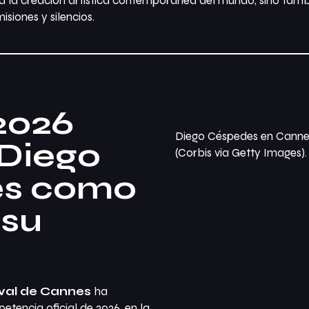
ta la creación artística contemporánea del mundo, sino tambi
siones y silencios.
2026
Diego Céspedes en Cannes
 Diego
(Corbis via Getty Images).
s como
 su
val de Cannes
ha
etencia oficial de 2026, en la