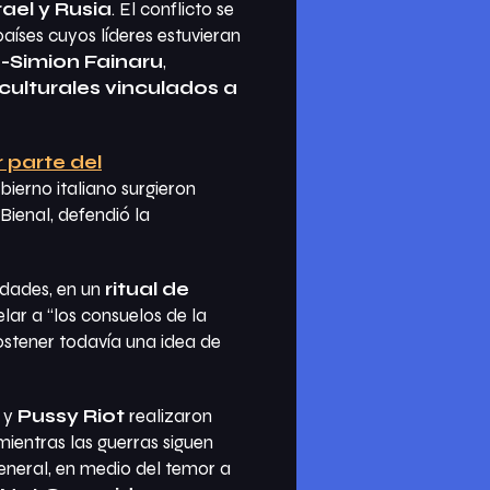
rael y Rusia
. El conflicto se
aíses cuyos líderes estuvieran
-Simion Fainaru
,
culturales vinculados a
 parte del
bierno italiano surgieron
 Bienal, defendió la
idades, en un
ritual de
lar a “los consuelos de la
ostener todavía una idea de
y
Pussy Riot
realizaron
ientras las guerras siguen
eneral, en medio del temor a