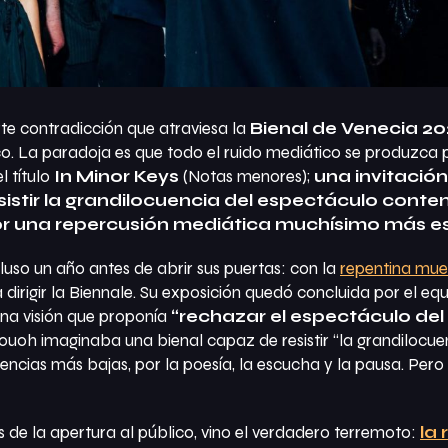
rte contradicción que atraviesa la
Bienal de Venecia 2
ico. La paradoja es que todo el ruido mediático se produzca
l título
In Minor Keys
(
Notas menores
);
una invitación
esistir la grandilocuencia del espectáculo con
r una repercusión mediática muchísimo más es
luso un año antes de abrir sus puertas: con la
repentina mue
irigir la Biennale. Su exposición quedó concluida por el equ
na visión que proponía
“rechazar el espectáculo del
Kouoh imaginaba una bienal capaz de resistir “la grandilocu
uencias más bajas, por la poesía, la escucha y la pausa. Pe
 de la apertura al público, vino el verdadero terremoto:
la