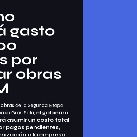
no
á gasto
200
s por
ar obras
M
s obras de la Segunda Etapa
a su Gran Sala,
el gobierno
á asumir un costo total
por pagos pendientes,
mnización a la empresa