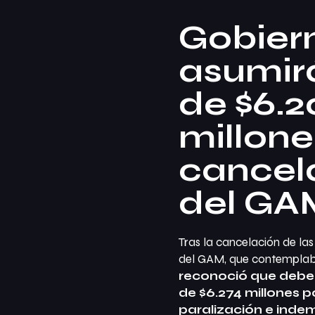
Gobier
asumir
de $6.
millone
cancel
del GA
Tras la cancelación de la
del GAM, que contemplab
reconoció que deber
de $6.274 millones 
paralización e inde