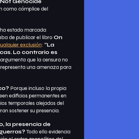
 Not Genocide
ón como cómplice del
a ha estado marcada
aba de publicar el libro
On
ualquier exclusión
:
“La
cas. Lo contrario es
o, argumenta que la censura no
 y representa una amenaza para
ico?
Porque incluso la propia
seen edificios permanentes en
acios temporales alejados del
ran sostener su presencia.
o, la presencia de
 guerras?
Todo ello evidencia