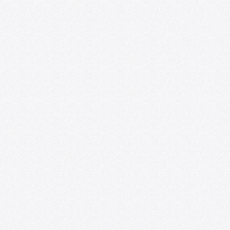
Espacio218 lanzan convocatoria para
impulsar la profesionalización de
artistas emergentes
07/09/2026
Convocatoria: Foro de las Artes en
Satélite218
07/01/2026