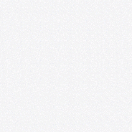
U. de Chile abre nueva edición de
convocatoria U-CreArt para apoyar
proyectos artísticos de académicas y
académicos
06/25/2026