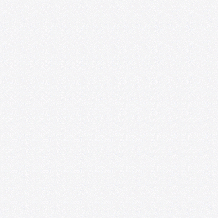
Convocatoria: Foro de las Artes en
Satélite218
07/01/2026
U. de Chile abre nueva edición de