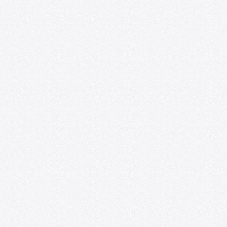
Foro de las Artes U. de Chile y
Espacio218 lanzan convocatoria para
impulsar la profesionalización de
artistas emergentes
07/09/2026