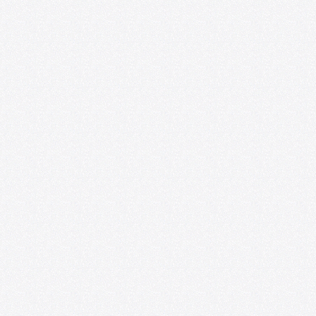
convocatoria U-CreArt para apoyar
proyectos artísticos de académicas y
académicos
06/25/2026
U. de Chile abre convocatoria de Punta
Medial, programa de residencia
artística para creadores emergentes
06/09/2026