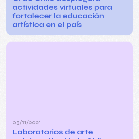
actividades virtuales para
fortalecer la educación
artística en el país
05/11/2021
Laboratorios de arte