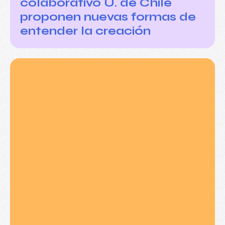
colaborativo U. de Chile
proponen nuevas formas de
entender la creación
Conversatorio «Creación
interdisciplinaria y