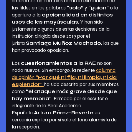
enteramos de cambios como la eliminación de
las tildes en las palabras
“solo”
y
“guion”
o la
apertura a la
opcionalidad en distintos
usos de las mayúsculas
. Y han sido
justamente algunas de estas decisiones de la
institución dirigida desde 2019 por el
jurista
Santiago Muñoz Machado
, las que
han provocado oposición.
Los
cuestionamientos a la RAE
no son
nada nuevos. Sin embargo, la reciente
columna
de opinión
“Por qué ni fija, ni limpia, ni da
esplendor”
ha sido descrita por sus miembros
como
“el ataque más grave desde que
hay memoria”
. Firmada por el escritor e
integrante de la Real Academia
Española
Arturo Pérez-Reverte
, su
cercanía explica por sí sola el tono alarmista de
la recepción.