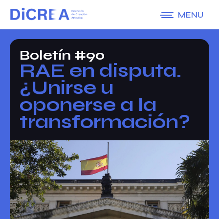
MENU
Boletín #90
RAE en disputa.
¿Unirse u
oponerse a la
transformación?