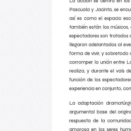
La acción se centra en los
Pascuala y Jacinta, se encue
así es como el espacio esc
también están los músicos, 
espectadores son tratados c
llegaron adelantados al eve
forma de vivir, y sobretodo 
corromper la unión entre La
realiza, y durante el
vals d
función de los espectadore
experiencia en conjunto, con 
La adaptación dramatúrg
argumental base del origin
respuesta de la comunidad
amorosa en los seres human