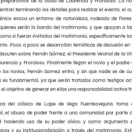
 preparativos de la boda de Laurencia y Frondoso. La nov
ntran terminando los detalles para realizar el evento, el c
énico evoca un entorno de naturaleza, rodeado de flores y
quienes serán la banda del matrimonio, y que apoyan a las
omo si fueran invitados del matrimonio, específicamente los 
nto. Poco a poco se desarrollan temáticas de discusión en to
discuten sobre Fernán Gómez, el Presidente Vecinal de la Vill
urencia y Frondoso. Finalmente llegan el novio y el padre 
e los novios
, Fernán Gomez entra, y sin que nadie se de cu
s es fundamental, ya que serán tratados como testigos act
el objetivo de generar en ellos una responsabilidad activa fr
ica del clásico de Lope de Vega
Fuenteovejuna
, toma 
al, el abuso de poder frente a una comunidad por parte de
 haciendo uso de su poder cívico; y como argumento si
os y su institucionalización a través del matrimonio. Es