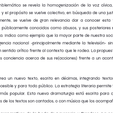
mblemático se revela la homogenización de la voz cívica,
, y el propósito se vuelve colectivo, en búsqueda de una ju
almente, se vuelve de gran relevancia dar a conocer est
os públicamente conocidos como
abusos
, y sus posteriores
ca. Indico como ejemplo que la mayor parte de nuestra so
encia nacional -principalmente mediante la televisión- sin
 sentido crítico frente al contexto que le rodea. La propue
s conciencia acerca de sus re(acciones) frente a un acont
ea un nuevo texto, escrito en décimas, integrando texto
sible y para todo público. La estrategia literaria permite 
ás popular. Esta nueva dramaturgia está escrita para qu
 de los textos son cantados, o con música que los acompañ