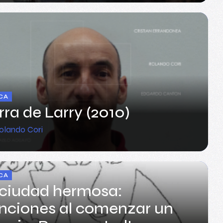
CA
rra de Larry (2010)
olando Cori
CA
 ciudad hermosa:
nciones al comenzar un