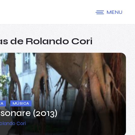
MENU
s de Rolando Cori
ZA
MÚSICA
sonare (2013)
olando Cori