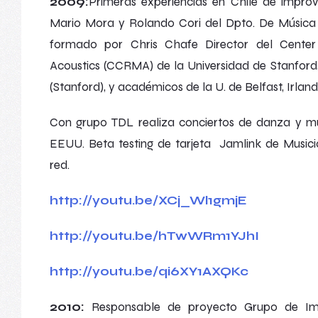
2009:
Primeras experiencias en Chile de improv
Mario Mora y Rolando Cori del Dpto. De Música 
formado por Chris Chafe Director del Cente
Acoustics (CCRMA) de la Universidad de Stanford
(Stanford), y académicos de la U. de Belfast, Irland
Con grupo
TDL
realiza conciertos de danza y m
EEUU.
Beta testing
de tarjeta
Jamlink
de Musici
red.
http://youtu.be/XCj_Wl1gmjE
http://youtu.be/hTwWRm1YJhI
http://youtu.be/qi6XY1AXQKc
2010:
Responsable de proyecto
Grupo de Im