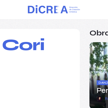
Obra
Cori
DAN
Per
R