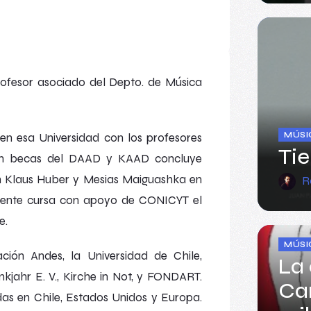
rofesor asociado del Depto. de Música
MÚSI
en esa Universidad con los profesores
Tie
Con becas del DAAD y KAAD concluye
on Klaus Huber y Mesias Maiguashka en
R
lmente cursa con apoyo de CONICYT el
e.
MÚSI
ón Andes, la Universidad de Chile,
La
kjahr E. V., Kirche in Not, y FONDART.
Ca
as en Chile, Estados Unidos y Europa.