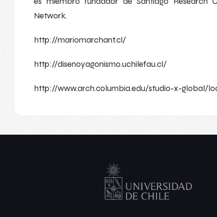
es miembro fundador de
Santiago Research C
Network
.
http://mariomarchant.cl/
http://disenoyagonismo.uchilefau.cl/
http://www.arch.columbia.edu/studio-x-global/loc