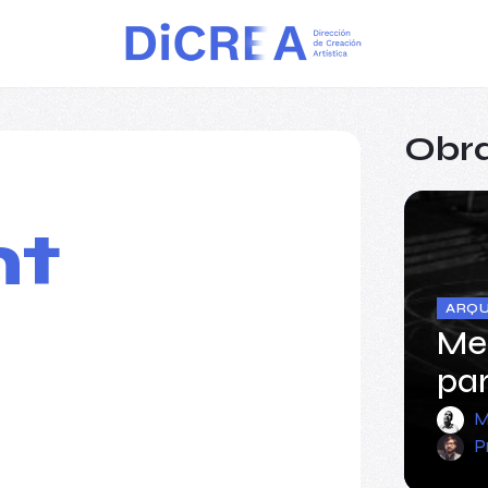
Obra
t
ARQU
Me
par
M
P