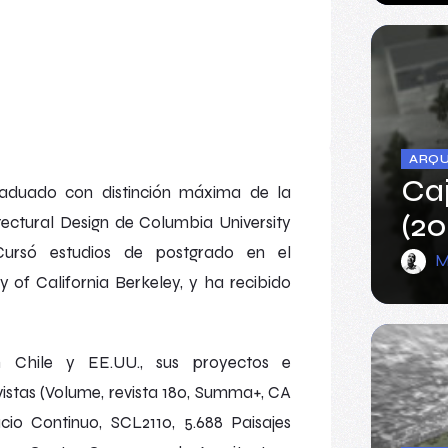
ARQU
Caj
aduado con distinción máxima de la
(20
ectural Design
de Columbia University
Cursó estudios de postgrado en el
M
 of California Berkeley, y ha recibido
n Chile y EE.UU., sus proyectos e
istas (
Volume
,
revista 180
,
Summa+
,
CA
cio Continuo
,
SCL2110
,
5.688 Paisajes