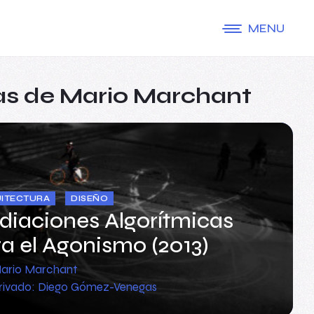
MENU
s de Mario Marchant
ITECTURA
DISEÑO
diaciones Algorítmicas
a el Agonismo (2013)
ario Marchant
rivado: Diego Gómez-Venegas