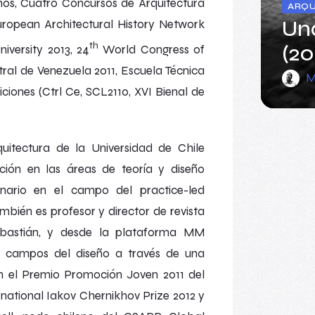
nos
,
Cuatro Concursos de Arquitectura
ARQU
Un
ropean Architectural History Network
th
(20
iversity
2013,
24
World
Congress of
ral de Venezuela 2011, Escuela Técnica
M
ciones (
Ctrl Ce
,
SCL2110
, XVI Bienal de
uitectura de la Universidad de Chile
ación en las áreas de teoría y diseño
iplinario en el campo del
practice-led
mbién es profesor y director de revista
bastián, y desde la plataforma
MM
ARQU
s campos del diseño a través de una
Ani
on el
Premio Promoción Joven 2011
del
M
rnational Iakov Chernikhov Prize
2012 y