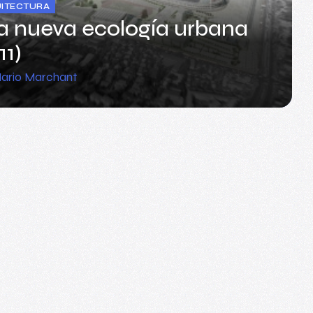
ITECTURA
a nueva ecología urbana
11)
ario Marchant
ITECTURA
llos de Memoria (2007)
ario Marchant