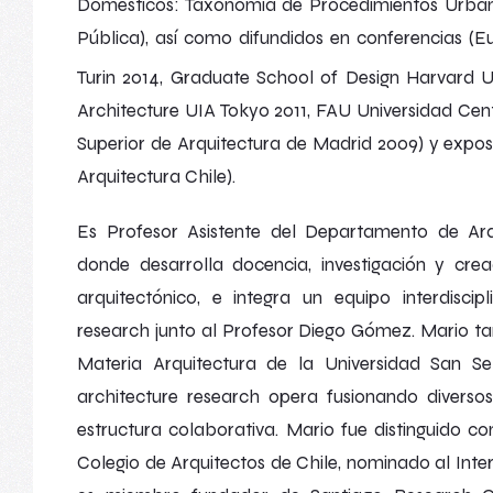
Domésticos: Taxonomía de Procedimientos Urba
Pública
), así como difundidos en conferencias (
Eu
Turin
2014,
Graduate School of Design Harvard Un
Architecture UIA Tokyo
2011, FAU Universidad Cent
Superior de Arquitectura de Madrid 2009) y exposi
Arquitectura Chile).
Es Profesor Asistente del Departamento de Arq
donde desarrolla docencia, investigación y cre
arquitectónico, e integra un equipo interdisc
research
junto al Profesor Diego Gómez
.
Mario ta
Materia Arquitectura
de la Universidad San Se
architecture research
opera fusionando diverso
estructura colaborativa. Mario fue distinguido c
Colegio de Arquitectos de Chile, nominado al
Inte