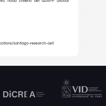
ell
, nodo chileno del
GSAPP Global
ations/santiago-research-cell