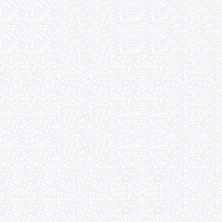
DANZA
Formas Monstruosas
Claudia Vicuña
Daniela Marini
ARQUITECTURA
ARTES ESCÉNICAS
DANZA
La Sala de Espera
Daniela Marini
Gabriela García de Cortázar