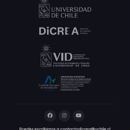
Puedes escribirnos a contactodicrea@uchile.cl