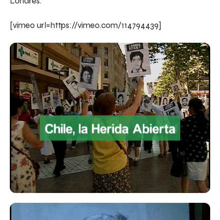
Londres.
[vimeo url=https://vimeo.com/114794439]