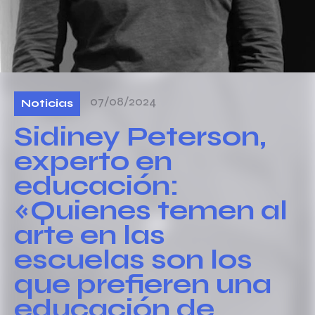
07/08/2024
Noticias
Sidiney Peterson,
experto en
educación:
«Quienes temen al
arte en las
escuelas son los
que prefieren una
educación de