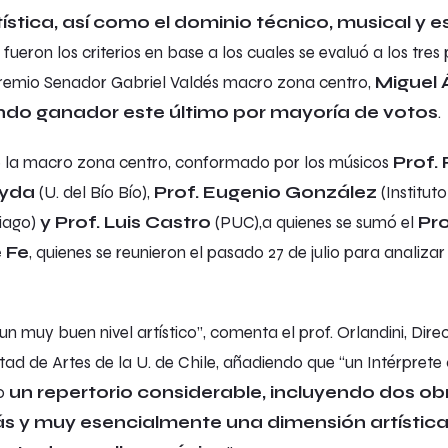
tística, así como el dominio técnico, musical y es
, fueron los criterios en base a los cuales se evaluó a los tre
remio Senador Gabriel Valdés macro zona centro,
Miguel 
ndo ganador este último por mayoría de votos
.
de la macro zona centro, conformado por los músicos
Prof.
eyda
(U. del Bío Bío),
Prof. Eugenio González
(Institut
iago)
y Prof. Luis Castro
(PUC),a quienes se sumó el
Pro
 Fe
, quienes se reunieron el pasado 27 de julio para analiza
un muy buen nivel artístico”, comenta el prof. Orlandini, Dire
d de Artes de la U. de Chile, añadiendo que “un Intérprete 
lo
un repertorio considerable, incluyendo dos obr
s y muy esencialmente una dimensión artística 