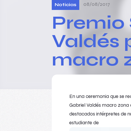
08/08/2017
Noticias
Premio 
Valdés 
macro 
En una ceremonia que se rea
Gabriel Valdés macro zona c
destacados intérpretes de nu
estudiante de