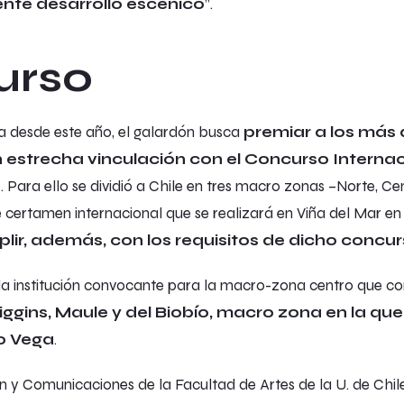
nte desarrollo escénico
”.
urso
ta desde este año, el galardón busca
premiar a los más
en estrecha vinculación con el Concurso Interna
”
. Para ello se dividió a Chile en tres macro zonas –Norte, C
e certamen internacional que se realizará en Viña del Mar e
lir, además,
con los requisitos de dicho concu
 la institución convocante para la macro-zona centro que 
ggins, Maule y del Biobío, macro zona en la que
o Vega
.
n y Comunicaciones de la Facultad de Artes de la U. de Chile