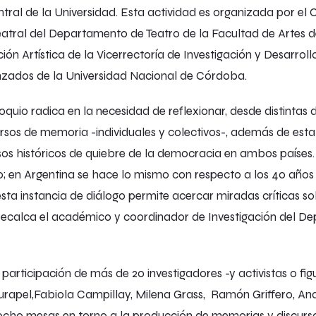
ral de la Universidad. Esta actividad es organizada por el C
tral del Departamento de Teatro de la Facultad de Artes de
ión Artística de l
a Vicerrectoría de Investigación y Desarroll
anzados de la Universidad Nacional de Córdoba
.
quio radica en la necesidad de reflexionar, desde distintas d
cursos de memoria -individuales y colectivos-, además de est
os históricos de quiebre de la democracia en ambos país
; en Argentina se hace lo mismo con respecto a los 40 años 
a instancia de diálogo permite acercar miradas críticas sob
 recalca el académico y coordinador de Investigación del D
participación de más de 20 investigadores -y activistas o fig
Kurapel,Fabiola Campillay, Milena Grass, Ramón Griffero, A
n ocho mesas en torno a la producción de memorias y discur