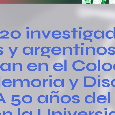
20 investiga
s y argentino
pan en el Col
emoria y Dis
 A 50 años de
en la Univers