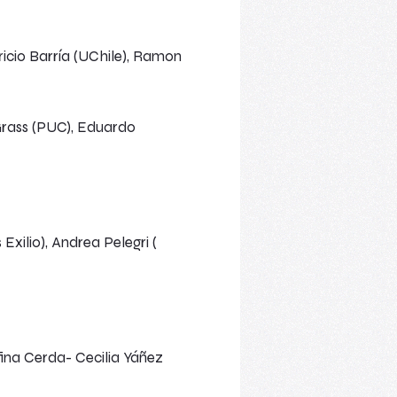
ricio Barría (UChile), Ramon
 Grass (PUC), Eduardo
xilio), Andrea Pelegri (
efina Cerda- Cecilia Yáñez