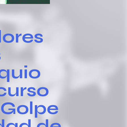
dores
s
oquio
curso
l Golpe
idad de