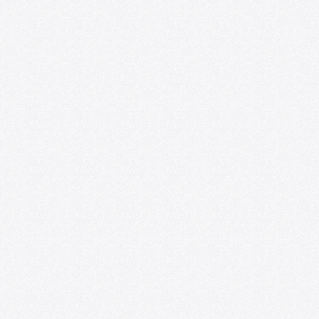
U. de Chile abre nueva edición de
convocatoria U-CreArt para apoyar
proyectos artísticos de académicas y
académicos
06/25/2026
U. de Chile abre convocatoria de Punta
Medial, programa de residencia
artística para creadores emergentes
06/09/2026