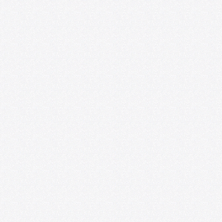
Investigaciones sobre Arte y Educación
07/20/2026
Foro de las Artes U. de Chile y
Espacio218 lanzan convocatoria para
impulsar la profesionalización de
artistas emergentes
07/09/2026