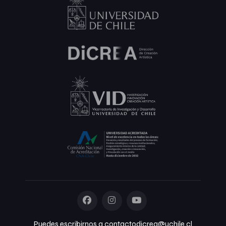
Puedes escribirnos a contactodicrea@uchile.cl