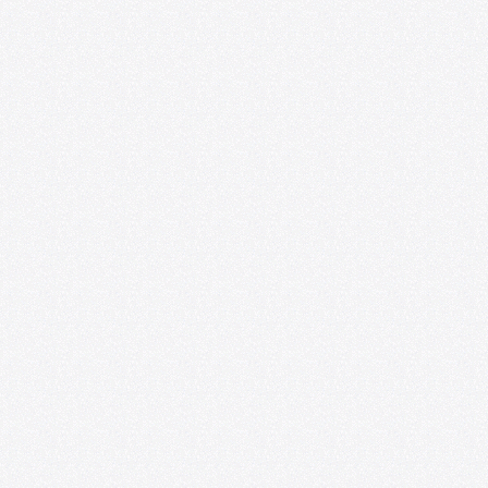
Foro de las Artes U. de Chile y
Espacio218 lanzan convocatoria para
impulsar la profesionalización de
artistas emergentes
07/09/2026
Convocatoria: Foro de las Artes en
Satélite218
07/01/2026