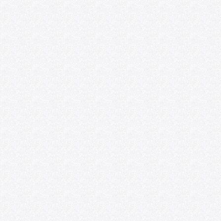
U. de Chile abre nueva edición de
convocatoria U-CreArt para apoyar
proyectos artísticos de académicas y
académicos
06/25/2026