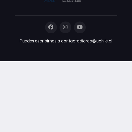
Puedes escribirnos a contactodicrea@uchile.cl