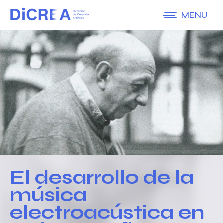
MENU
El desarrollo de la
música
electroacústica en