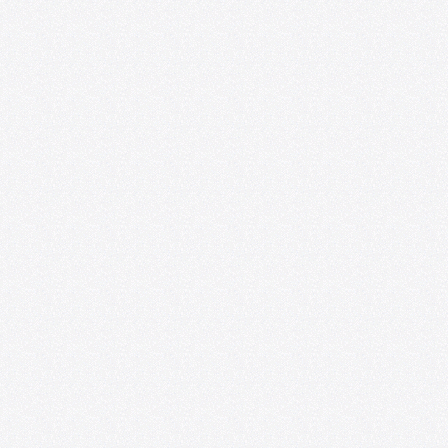
Convocatoria: Foro de las Artes en
Satélite218
07/01/2026
U. de Chile abre nueva edición de
convocatoria U-CreArt para apoyar
proyectos artísticos de académicas y
académicos