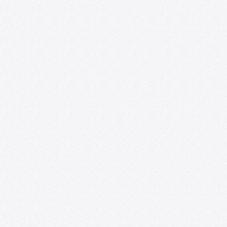
Foro de las Artes U. de Chile y
Espacio218 lanzan convocatoria para
impulsar la profesionalización de
artistas emergentes
07/09/2026