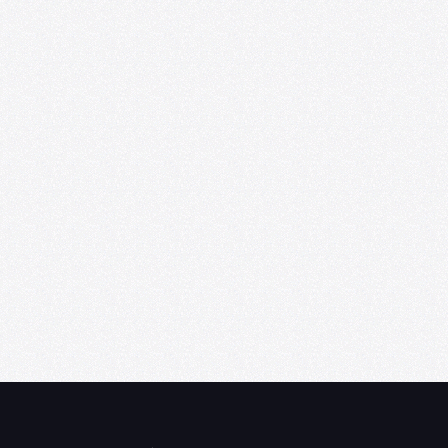
06/25/2026
U. de Chile abre convocatoria de Punta
Medial, programa de residencia
artística para creadores emergentes
06/09/2026