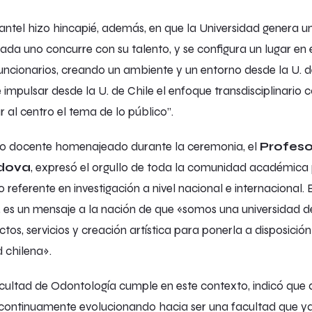
ntel hizo hincapié, además, en que la Universidad genera u
ada uno concurre con su talento, y se configura un lugar en 
uncionarios, creando un ambiente y un entorno desde la U. d
 impulsar desde la U. de Chile el enfoque transdisciplinari
r al centro el tema de lo público”.
po docente homenajeado durante la ceremonia, el
Profeso
rdova
, expresó el orgullo de toda la comunidad académica 
 referente en investigación a nivel nacional e internacional.
, es un mensaje a la nación de que «somos una universidad 
os, servicios y creación artística para ponerla a disposici
d chilena».
cultad de Odontología cumple en este contexto, indicó que 
ntinuamente evolucionando hacia ser una facultad que ya