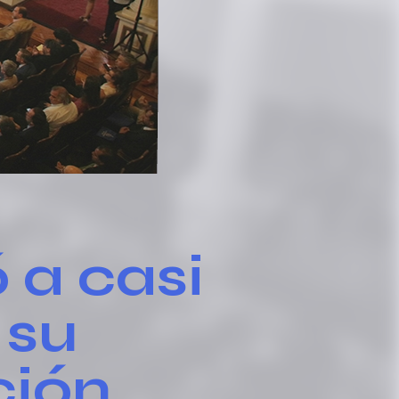
 a casi
 su
ción,