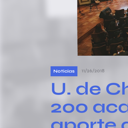
11/26/2018
Noticias
U. de Ch
200 aca
aporte a