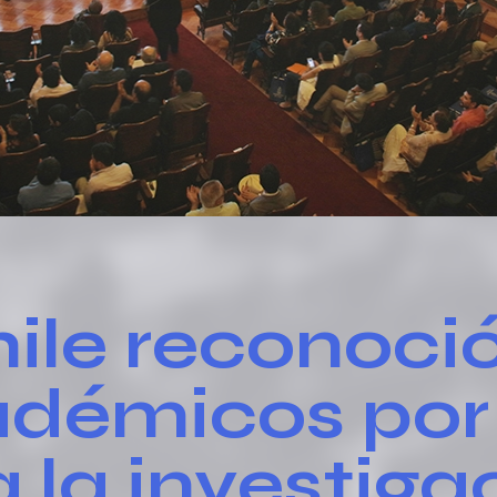
ile reconoció
démicos por
 la investiga