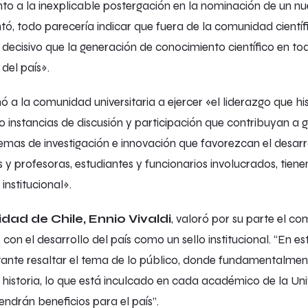
unto a la inexplicable postergación en la nominación de un nu
ó, todo parecería indicar que fuera de la comunidad cientí
 decisivo que la generación de conocimiento científico en tod
del país».
ó a la comunidad universitaria a ejercer «el liderazgo que h
 instancias de discusión y participación que contribuyan a
 temas de investigación e innovación que favorezcan el desar
y profesoras, estudiantes y funcionarios involucrados, tien
institucional».
idad de Chile, Ennio Vivaldi
, valoró por su parte el c
con el desarrollo del país como un sello institucional. “En 
rtante resaltar el tema de lo público, donde fundamentalment
 historia, lo que está inculcado en cada académico de la Un
endrán beneficios para el país”.