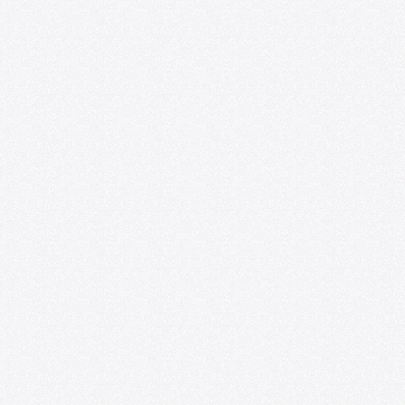
U. de Chile abre nueva edición de
convocatoria U-CreArt para apoyar
proyectos artísticos de académicas y
académicos
06/25/2026
U. de Chile abre convocatoria de Punta