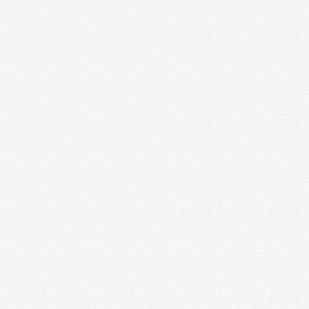
Convocatoria: Foro de las Artes en
Satélite218
07/01/2026
U. de Chile abre nueva edición de
convocatoria U-CreArt para apoyar
proyectos artísticos de académicas y
académicos
06/25/2026