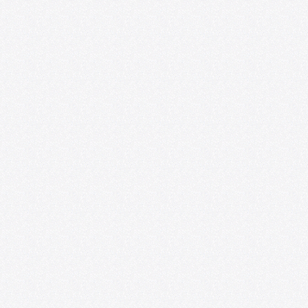
U. de Chile abre nueva edición de
convocatoria U-CreArt para apoyar
proyectos artísticos de académicas y
académicos
06/25/2026
U. de Chile abre convocatoria de Punta