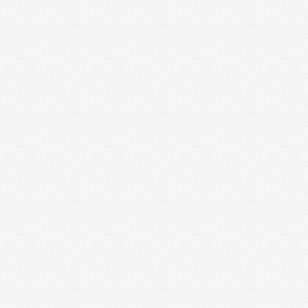
Convocatoria: Foro de las Artes en
Satélite218
07/01/2026
U. de Chile abre nueva edición de
convocatoria U-CreArt para apoyar
proyectos artísticos de académicas y
académicos
06/25/2026