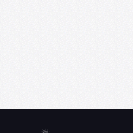
U. de Chile abre convocatoria de Punta
Medial, programa de residencia
artística para creadores emergentes
06/09/2026