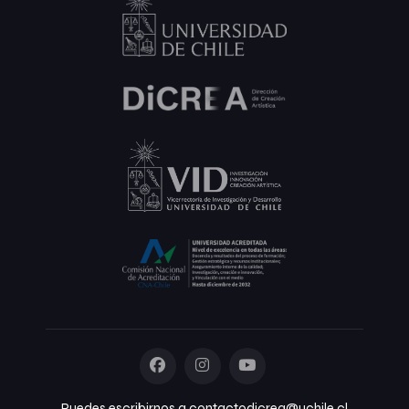
Puedes escribirnos a contactodicrea@uchile.cl