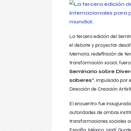
La tercera edición del Semi
el debate y proyectar desafí
Memoria, redefinición de terr
transformación social, fuer
Seminario sobre Divers
saberes”
, impulsado por e
Dirección de Creación Artísti
El encuentro fue inaugurado
autoridades de ambas instit
transformaciones sociales ac
España, México, Haití, Guate