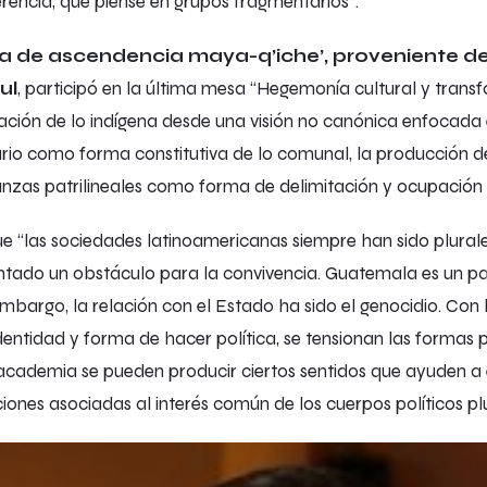
rencia, que piense en grupos fragmentarios”.
a de ascendencia maya-q’iche’, proveniente de
ul
, participó en la última mesa “
Hegemonía cultural y transf
etación de lo indígena desde una visión no canónica enfocad
rio como forma constitutiva de lo comunal, la producción d
ianzas patrilineales como forma de delimitación y ocupación d
ue “las sociedades latinoamericanas siempre han sido plural
ntado un obstáculo para la convivencia. Guatemala es un pa
 embargo, la relación con el Estado ha sido el genocidio. Con 
dentidad y forma de hacer política, se tensionan las formas p
academia se pueden producir ciertos sentidos que ayuden a 
ones asociadas al interés común de los cuerpos políticos plu