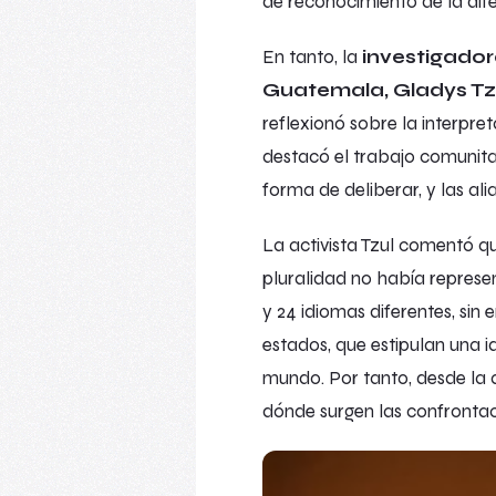
de reconocimiento de la dife
En tanto, la
investigador
Guatemala, Gladys Tz
reflexionó sobre la interpr
destacó el trabajo comunita
forma de deliberar, y las al
La activista Tzul comentó q
pluralidad no había represe
y 24 idiomas diferentes, sin
estados, que estipulan una i
mundo. Por tanto, desde la 
dónde surgen las confrontaci