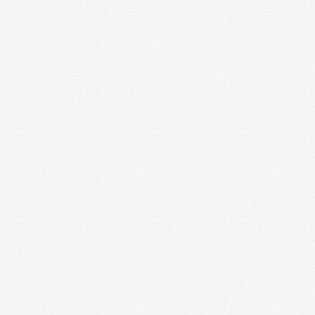
Convocatoria: Foro de las Artes en
Satélite218
07/01/2026
U. de Chile abre nueva edición de
convocatoria U-CreArt para apoyar
proyectos artísticos de académicas y
académicos
06/25/2026