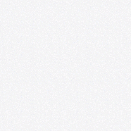
Foro de las Artes U. de Chile y
Espacio218 lanzan convocatoria para
impulsar la profesionalización de
artistas emergentes
07/09/2026