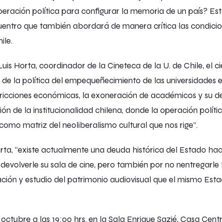
peración política para configurar la memoria de un país? Est
uentro que también abordará de manera crítica las condicio
ile.
uis Horta, coordinador de la Cineteca de la U. de Chile, el ci
n de la política del empequeñecimiento de las universidades 
tricciones económicas, la exoneración de académicos y su de
ón de la institucionalidad chilena, donde la operación políti
o como matriz del neoliberalismo cultural que nos rige”.
ta, “existe actualmente una deuda histórica del Estado haci
 devolverle su sala de cine, pero también por no nentregarle
vación y estudio del patrimonio audiovisual que el mismo Est
 octubre a las 19:00 hrs. en la Sala Enrique Sazié, Casa Cent