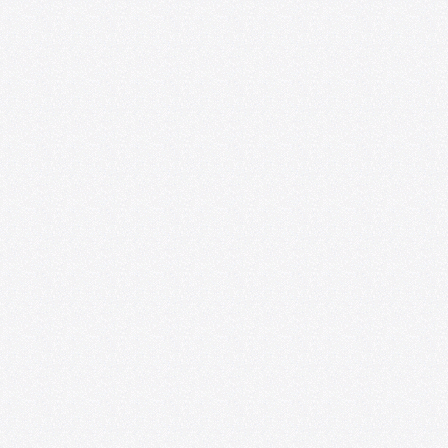
eriencias de
ica se presentarán en
 Internacional de
sobre Arte y