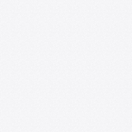
ro de las Artes en
 convocatoria de
rograma de residencia
readores emergentes