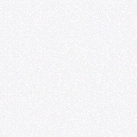
Foro de las Artes U. d
Espacio218 lanzan co
impulsar la profesiona
artistas emergentes
07/09/2026
U. de Chile abre nuev
convocatoria U-CreAr
proyectos artísticos 
académicos
06/25/2026