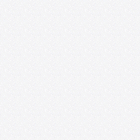
Ponencias y exp
educación artíst
I Seminario
el VIII Seminario
stigaciones sobre
Investigaciones 
Educación
07/20/2026