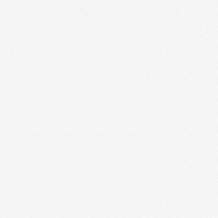
e Chile y
nvocatoria para
lización de
Convocatoria: Fo
Satélite218
07/01/2026
a edición de
t para apoyar
U. de Chile abre
de académicas y
Punta Medial, p
artística para c
06/09/2026