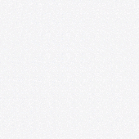
U. de Chile abre nueva edición de
convocatoria U-CreArt para apoyar
proyectos artísticos de académicas y
académicos
06/25/2026