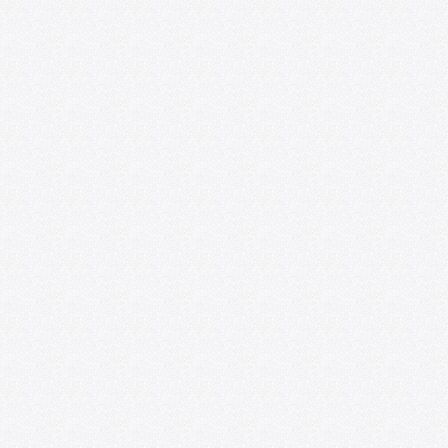
Foro de las Artes U. de Chile y
Espacio218 lanzan convocatoria para
impulsar la profesionalización de
artistas emergentes
07/09/2026
Convocatoria: Foro de las Artes en
Satélite218
07/01/2026