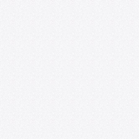
Satélite218
07/01/2026
U. de Chile abre nueva edición de
convocatoria U-CreArt para apoyar
proyectos artísticos de académicas y
académicos
06/25/2026