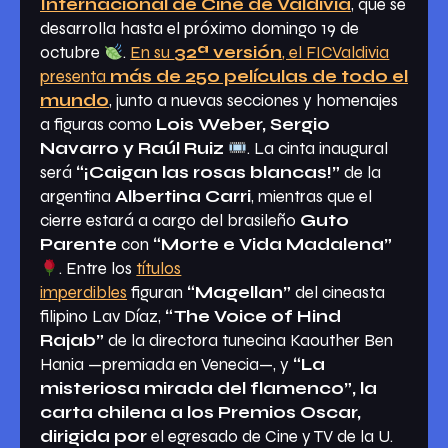
Internacional de Cine de Valdivia
, que se
desarrolla hasta el próximo domingo 19 de
octubre
.
En su
32ª versión
, el FICValdivia
presenta
más de 250 películas de todo el
mundo
, junto a nuevas secciones y homenajes
a figuras como
Lois Weber, Sergio
Navarro y Raúl Ruiz
. La cinta inaugural
será
“¡Caigan las rosas blancas!”
de la
argentina
Albertina Carri
, mientras que el
cierre estará a cargo del brasileño
Guto
Parente
con
“Morte e Vida Madalena”
. Entre los
títulos
imperdibles
figuran
“Magellan”
del cineasta
filipino Lav Díaz,
“The Voice of Hind
Rajab”
de la directora tunecina Kaouther Ben
Hania —premiada en Venecia—, y
“La
misteriosa mirada del flamenco”, la
carta chilena a los Premios Oscar,
dirigida por
el egresado de Cine y TV de la U.