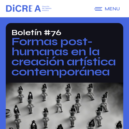
MENU
Boletín #76
Formas post-
humanas en la
creación artística
contemporánea