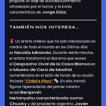
propone un viaje de autodescubrimiento
atravesado por el humor y la ironía
característicos de
Jorge Díaz
.
TAMBIÉN NOS INTERESA…
Un artista chileno que ha sido mencionado en
medios de todo el mundo en los últimos días
es
Nicolás Miranda
. Durante veinte minutos,
el artista transformó el diorama que recrea
el
Despacho Oval de la Casa Blanca
en
el
Museo de Cera de Madrid
,
convirtiéndolo en el telón de fondo de su acción
titulada
“Child’s Play”
. En ella, instaló
figuras hiperrealistas del primer ministro
israelí
Benjamín
Netanyahu
caracterizado como
Chucky
y del presidente argentino
Javier